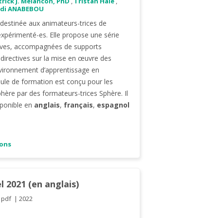
trick J. Melancon, PhD
,
Tristan Hale
,
di ANABEBOU
 destinée aux animateurs-trices de
xpérimenté-es. Elle propose une série
atives, accompagnées de supports
directives sur la mise en œuvre des
nvironnement d’apprentissage en
dule de formation est conçu pour les
hère par des formateurs-trices Sphère. Il
sponible en
anglais
,
français
,
espagnol
ions
 2021 (en anglais)
pdf
2022