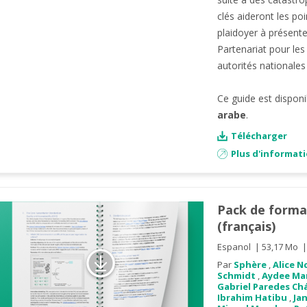
clés aideront les po
plaidoyer à présente
Partenariat pour le
autorités nationale
Ce guide est dispon
arabe
.
Télécharger
Plus d'informat
Pack de format
(français)
Espanol
53,17 Mo
Par
Sphère
,
Alice N
Schmidt
,
Aydee Mar
Gabriel Paredes Ch
Ibrahim Hatibu
,
Ja