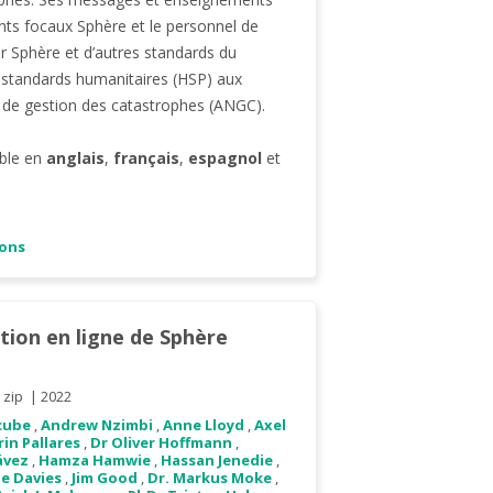
ints focaux Sphère et le personnel de
r Sphère et d’autres standards du
s standards humanitaires (HSP) aux
s de gestion des catastrophes (ANGC).
ible en
anglais
,
français
,
espagnol
et
ions
ion en ligne de Sphère
zip
2022
cube
,
Andrew Nzimbi
,
Anne Lloyd
,
Axel
in Pallares
,
Dr Oliver Hoffmann
,
ávez
,
Hamza Hamwie
,
Hassan Jenedie
,
ne Davies
,
Jim Good
,
Dr. Markus Moke
,