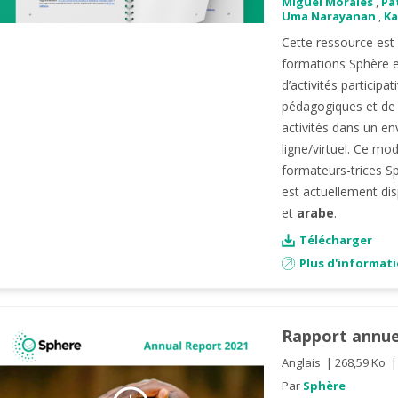
Miguel Morales
,
Pa
Uma Narayanan
,
Ka
Cette ressource est
formations Sphère e
d’activités particip
pédagogiques et de 
activités dans un e
ligne/virtuel. Ce mo
formateurs-trices Sp
est actuellement di
et
arabe
.
Télécharger
Plus d'informat
Rapport annuel
Anglais
268,59 Ko
Par
Sphère