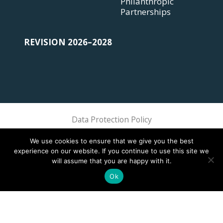
Philanthropic
Partnerships
REVISION 2026–2028
Data Protection Policy
Sphere Association @ 2018 Sphere
We use cookies to ensure that we give you the best
experience on our website. If you continue to use this site we
will assume that you are happy with it.
Ok
This site is registered on
wpml.org
as a development site. Switch to a production
site key to
remove this banner
.