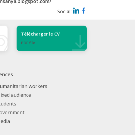
ensanya.blogspot.com/
Social:
Télécharger le CV
PDF ﬁle
ences
umanitarian workers
ixed audience
tudents
overnment
edia