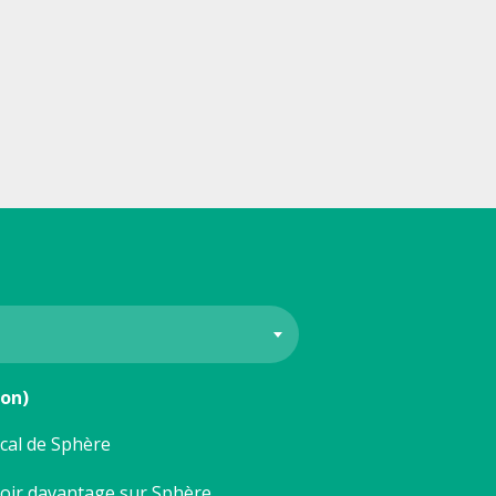
ion)
ocal de Sphère
voir davantage sur Sphère