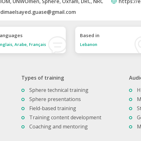
IOM, UNWOmen, Sphere, Oxfam, DRC, NRC
https://
dimaelsayed.guase@gmail.com
anguages
Based in
nglais, Arabe, Français
Lebanon
Types of training
Audi
Sphere technical training
H
Sphere presentations
M
Field-based training
S
Training content development
G
Coaching and mentoring
M