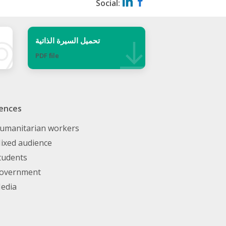
Social:
تحميل السيرة الذاتية
PDF ﬁle
ences
umanitarian workers
ixed audience
tudents
overnment
edia