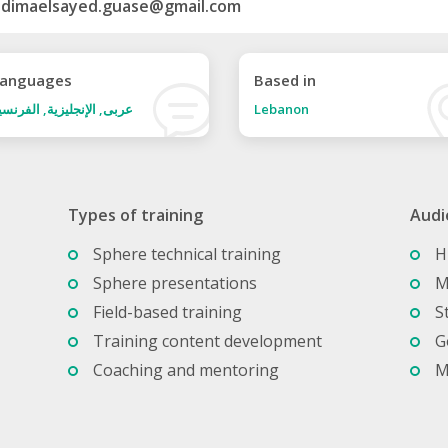
dimaelsayed.guase@gmail.com
anguages
Based in
Lebanon
عربى, الإنجليزية, الفرنسي
Types of training
Audi
Sphere technical training
H
Sphere presentations
M
Field-based training
S
Training content development
G
Coaching and mentoring
M