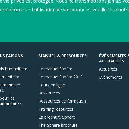
e vie privée est protégée. Nous ne transmettrons jamais vos
formations sur l'utilisation de vos données, veuillez lire not
US FAISONS
MANUEL & RESSOURCES
ÉVÉNEMENTS 
ACTUALITÉS
ds humanitaires
Le manuel Sphère
Actualités
umanitaire
Le manuel Sphère 2018
Événements
umanitaire
Cours en ligne
le
Ressources
pour les
Ressources de formation
umanitaires
Training resources
La brochure Sphère
The Sphere brochure