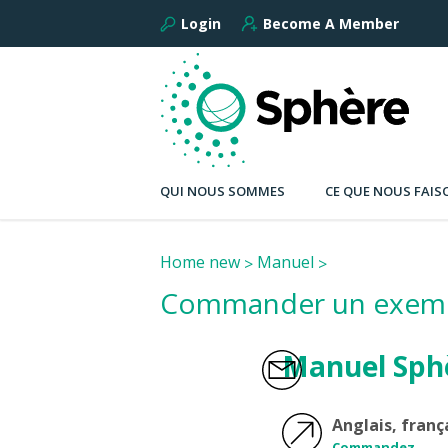
Login
Become A Member
QUI NOUS SOMMES
CE QUE NOUS FAIS
Home new
Manuel
Commander un exemp
Manuel Sph
Anglais, franç
Commandez