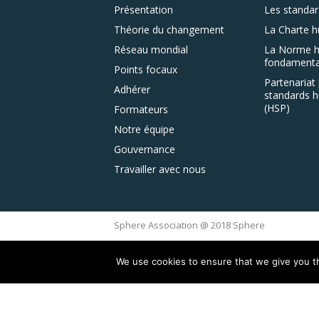
Présentation
Les standar
Théorie du changement
La Charte h
Réseau mondial
La Norme h
fondamenta
Points focaux
Partenariat 
Adhérer
standards h
(HSP)
Formateurs
Notre équipe
Gouvernance
Travailler avec nous
Sphere Association @ 2018 Sphere
We use cookies to ensure that we give you th
This site is reg