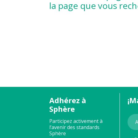
la page que vous rech
Adhérez à
¡M
Sphère
Participez activement à
l’avenir des standards
Sphère