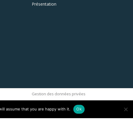
Présentation
Gestion des données privées
ill assume that you are happy with it.
Ok
ove this banner
.