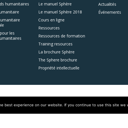
ds humanitaires
Le manuel Sphère
Actualités
umanitaire
Le manuel Sphère 2018
Événements
umanitaire
Cours en ligne
le
Ressources
pour les
Ressources de formation
umanitaires
Training resources
La brochure Sphère
The Sphere brochure
Propriété intellectuelle
e best experience on our website. If you continue to use this site we w
istered on
wpml.org
as a development site. Switch to a production site key to
rem