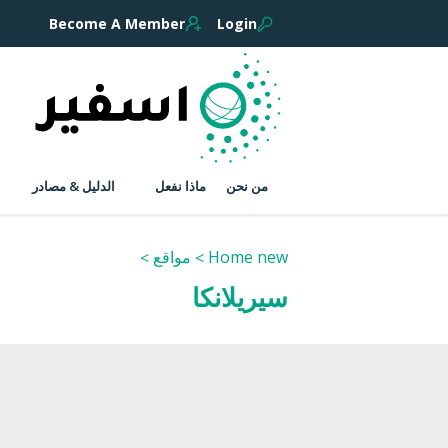
Become A Member
Login
من نحن
ماذا نفعل
الدليل & مصادر
Home new
مواقع
سيريلانكا