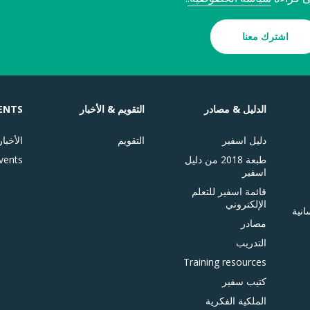
اشترك معنا
الدليل & مصادر
التقويم & الأخبار
ENTS
دليل اسفير
التقويم
الأخبار
طبعة 2018 من دليل
vents
اسفير
قائمة اسفير للتعلم
الإلكتروني
انية
مصادر
التدريب
Training resources
كتيب سفير
الملكية الفكرية