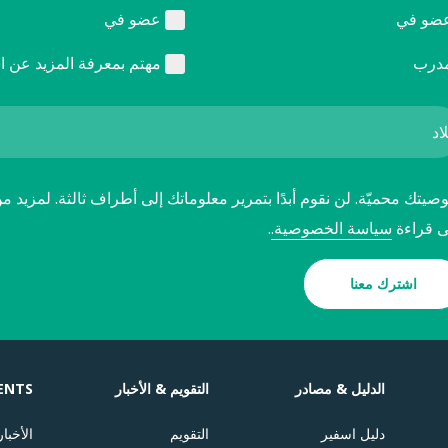
ضو في
عضو في
درب
مهتم بمعرفة المزيد عن ا
يتك محميّة. لن نقوم أبدًا بتمرير معلوماتك إلى أطراف ثالثة. لمزيد م
ى قراءة
سياسة الخصوصية.
.
اشترك معنا
الدليل & مصادر
التقويم & الأخبار
ENTS
دليل اسفير
التقويم
الأخبار