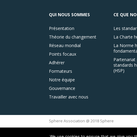
QUI NOUS SOMMES
CE QUE NO
Présentation
Les standar
Théorie du changement
La Charte h
Réseau mondial
La Norme h
fondamenta
Points focaux
Partenariat 
Adhérer
standards h
(HSP)
Formateurs
Notre équipe
Gouvernance
Travailler avec nous
Sphere Association @ 2018 Sphere
We use cookies to ensure that we give you th