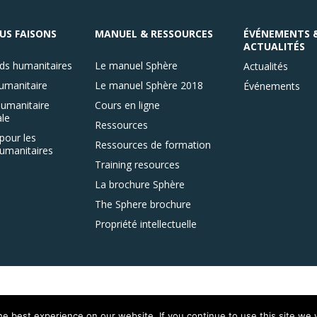
US FAISONS
MANUEL & RESSOURCES
ÉVÉNEMENTS 
ACTUALITÉS
ds humanitaires
Le manuel Sphère
Actualités
umanitaire
Le manuel Sphère 2018
Événements
umanitaire
Cours en ligne
le
Ressources
pour les
Ressources de formation
umanitaires
Training resources
La brochure Sphère
The Sphere brochure
Propriété intellectuelle
e best experience on our website. If you continue to use this site we w