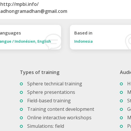
http://mpbi.info/
adhongramadhan@gmail.com
anguages
Based in
angue / Indonésien, English
Indonesia
Types of training
Audi
Sphere technical training
H
Sphere presentations
M
Field-based training
S
Training content development
G
Online interactive workshops
M
Simulations: field
P