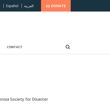
DONATE
s
Español
العربية
CONTACT
sia Society for Disaster