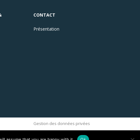
&
CONTACT
Présentation
Gestion des données privées
ill assume that you are happy with it.
Ok