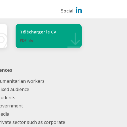
Social:
Télécharger le CV
PDF ﬁle
ences
umanitarian workers
ixed audience
tudents
overnment
edia
rivate sector such as corporate