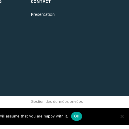
&
CONTACT
Présentation
Gestion des données privées
ill assume that you are happy with it.
Ok