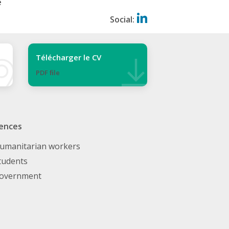
e
Social:
Télécharger le CV
PDF ﬁle
ences
umanitarian workers
tudents
overnment