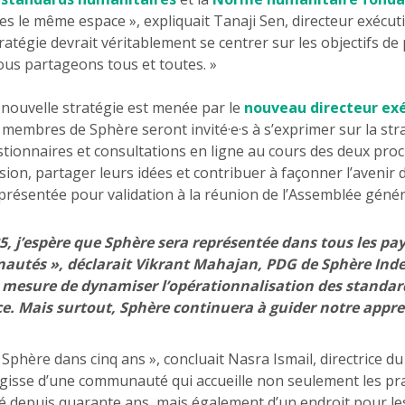
s le même espace », expliquait Tanaji Sen, directeur exécuti
ratégie devrait véritablement se centrer sur les objectifs de 
us partageons tous et toutes. »
 nouvelle stratégie est menée par le
nouveau directeur exé
membres de Sphère seront invité·e·s à s’exprimer sur la str
stionnaires et consultations en ligne au cours des deux proch
sion, partager leurs idées et contribuer à façonner l’avenir 
 présentée pour validation à la réunion de l’Assemblée géné
5, j’espère que Sphère sera représentée dans tous les pays
utés », déclarait Vikrant Mahajan, PDG de Sphère Inde
 mesure de dynamiser l’opérationnalisation des standard
e. Mais surtout, Sphère continuera à guider notre appren
Sphère dans cinq ans », concluait Nasra Ismail, directrice 
agisse d’une communauté qui accueille non seulement les pra
ité depuis quarante ans, mais également d’un endroit pour le