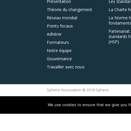
Présentation
Les standar
Théorie du changement
La Charte h
Réseau mondial
La Norme h
fondamenta
Points focaux
Partenariat 
Adhérer
standards h
(HSP)
Formateurs
Notre équipe
Gouvernance
Travailler avec nous
Sphere Association @ 2018 Sphere
We use cookies to ensure that we give you th
This site is reg