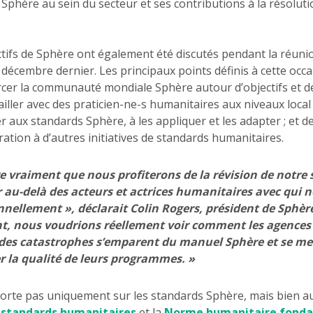
e Sphère au sein du secteur et ses contributions à la résoluti
ectifs de Sphère ont également été discutés pendant la réun
décembre dernier. Les principaux points définis à cette occa
rcer la communauté mondiale Sphère autour d’objectifs et d
ailler avec des praticien-ne-s humanitaires aux niveaux local 
er aux standards Sphère, à les appliquer et les adapter ; et 
ation à d’autres initiatives de standards humanitaires.
re vraiment que nous profiterons de la révision de notre 
 au-delà des acteurs et actrices humanitaires avec qui n
nnellement », déclarait Colin Rogers, président de Sphèr
nt, nous voudrions réellement voir comment les agences
des catastrophes s’emparent du manuel Sphère et se mette
r la qualité de leurs programmes. »
porte pas uniquement sur les standards Sphère, mais bien au
s standards humanitaires
et la
Norme humanitaire fond