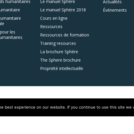
ds humanitaires
Le manuel Sphère
Actualités
umanitaire
Le manuel Sphère 2018
Événements
umanitaire
Cours en ligne
le
Ressources
pour les
Ressources de formation
umanitaires
Training resources
La brochure Sphère
The Sphere brochure
Propriété intellectuelle
e best experience on our website. If you continue to use this site we w
istered on
wpml.org
as a development site. Switch to a production site key to
rem