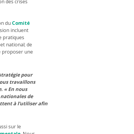
on des crises
ion du
Comité
sion incluent
e pratiques
et national; de
de proposer une
stratégie pour
ous travaillons
e. « En nous
 nationales de
nt à l’utiliser afin
ssi sur le
amentale
. Nous