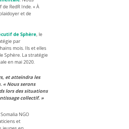
f de RedR Inde. « À
plaidoyer et de
cutif de Sphère
, le
atégie par
ains mois. Ils et elles
de Sphère. La stratégie
rale en mai 2020.
, et atteindra les
. « Nous serons
s lors des situations
tissage collectif. »
du Somalia NGO
ticiens et
s jeunes en