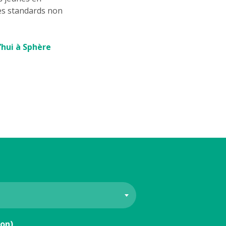
les standards non
’hui à Sphère
ion)