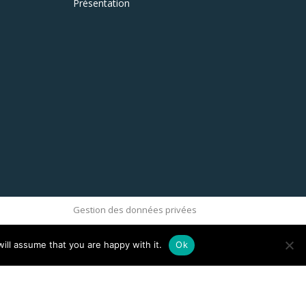
Présentation
Gestion des données privées
ill assume that you are happy with it.
Ok
ove this banner
.