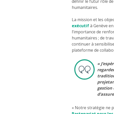
définir le futur rôle d
humanitaires.
La mission et les obj
exécutif
à Genève en 
l’importance de renfo
humanitaires ; de trav
continuer à sensibilis
plateforme de collabor
« J’espè
regarder
traditio
projeta
gestion 
d’assure
« Notre stratégie ne 
Partenariat pour le