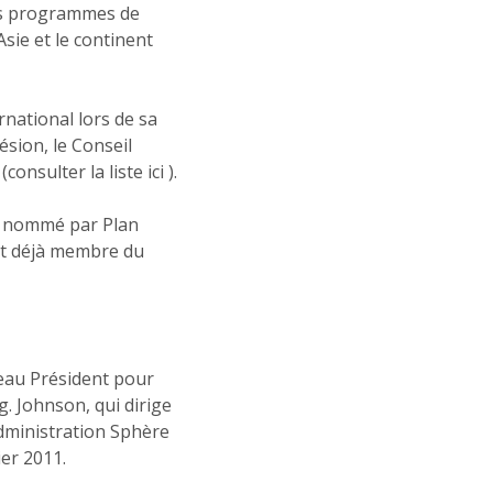
les programmes de
Asie et le continent
rnational lors de sa
ésion, le Conseil
sulter la liste ici ).
té nommé par Plan
ait déjà membre du
veau Président pour
. Johnson, qui dirige
Administration Sphère
ier 2011.