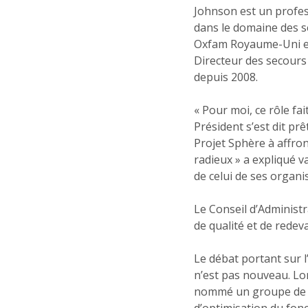
Johnson est un profe
dans le domaine des s
Oxfam Royaume-Uni et 
Directeur des secours 
depuis 2008.
« Pour moi, ce rôle fa
Président s’est dit prê
Projet Sphère à affron
radieux » a expliqué 
de celui de ses organ
Le Conseil d’Administra
de qualité et de redev
Le débat portant sur l
n’est pas nouveau. Lo
nommé un groupe de tra
d’optimisation du fonct