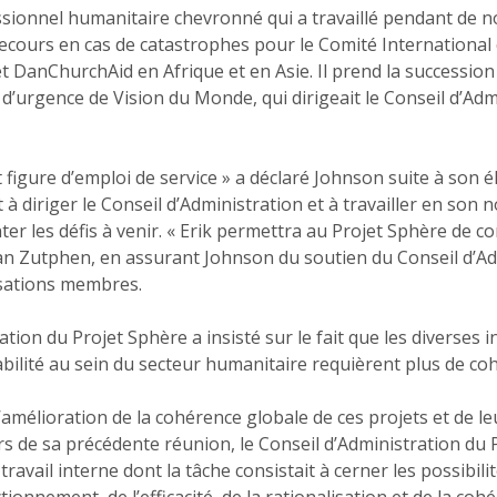
ssionnel humanitaire chevronné qui a travaillé pendant de
ecours en cas de catastrophes pour le Comité International 
DanChurchAid en Afrique et en Asie. Il prend la successio
d’urgence de Vision du Monde, qui dirigeait le Conseil d’Ad
it figure d’emploi de service » a déclaré Johnson suite à son 
t à diriger le Conseil d’Administration et à travailler en son 
ter les défis à venir. « Erik permettra au Projet Sphère de c
van Zutphen, en assurant Johnson du soutien du Conseil d’Ad
isations membres.
tion du Projet Sphère a insisté sur le fait que les diverses i
abilité au sein du secteur humanitaire requièrent plus de cohé
’amélioration de la cohérence globale de ces projets et de l
rs de sa précédente réunion, le Conseil d’Administration du 
vail interne dont la tâche consistait à cerner les possibilit
ionnement, de l’efficacité, de la rationalisation et de la coh