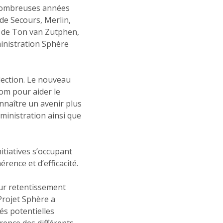
 nombreuses années
de Secours, Merlin,
n de Ton van Zutphen,
ministration Sphère
élection. Le nouveau
nom pour aider le
onnaître un avenir plus
ministration ainsi que
nitiatives s’occupant
rence et d’efficacité.
eur retentissement
Projet Sphère a
és potentielles
érence des différents