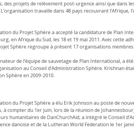
s, des projets de relèvement post-urgence ainsi que dans 
L’organisation travaille dans 48 pays recouvrant l’Afrique, l’
ation du Projet Sphère a accepté la candidature de Plan Inte
g, en Afrique du Sud, les 18 et 19 mai 2011. Avec cette adh
ojet Sphère regroupe à présent 17 organisations membres (con
nateur de l’équipe de sauvetage de Plan International, a é
ganisation au Conseil d’Administration Sphère. Krishnan ét
ion Sphère en 2009-2010.
ration du Projet Sphère a élu Erik Johnson au poste de nou
, à compter du 1er juin, lors de la réunion de Johannesbourg
ours humanitaires de DanChurchAid, a intégré le Conseil d’
ence danoise et de la Lutheran World Federation le 1er janv