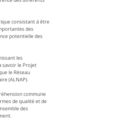
ique consistant à être
importantes des
nce potentielle des
issant les
 savoir le Projet
 que le Réseau
aire (ALNAP).
compréhension commune
ermes de qualité et de
’ensemble des
ment.