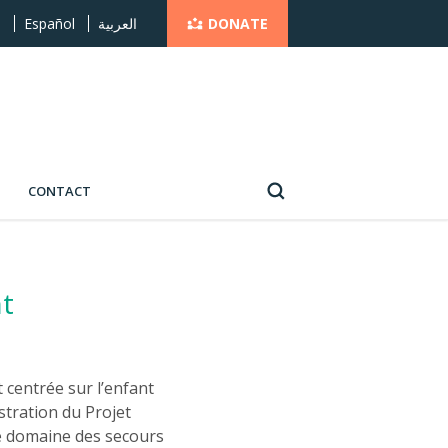
DONATE
s
Español
العربية
CONTACT
nt
 centrée sur l’enfant
stration du Projet
 le domaine des secours