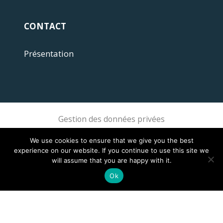
CONTACT
Présentation
Gestion des données privées
Sphere Association @ 2018 Sphere
We use cookies to ensure that we give you the best
experience on our website. If you continue to use this site we
will assume that you are happy with it.
Ok
This site is registered on
wpml.org
as a development site. Switch to a production
site key to
remove this banner
.