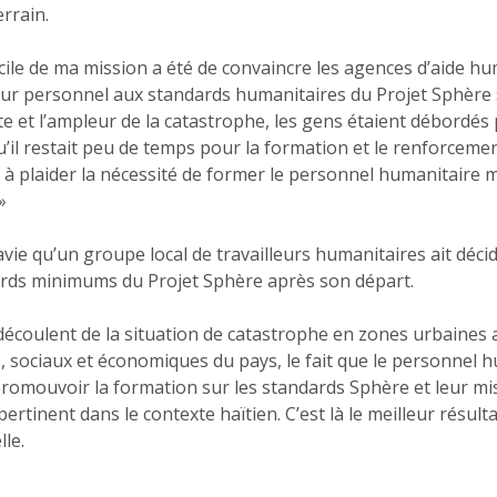
errain.
ficile de ma mission a été de convaincre les agences d’aide hu
ur personnel aux standards humanitaires du Projet Sphère »,
te et l’ampleur de la catastrophe, les gens étaient débordés
’il restait peu de temps pour la formation et le renforceme
é à plaider la nécessité de former le personnel humanitaire
»
ravie qu’un groupe local de travailleurs humanitaires ait déci
rds minimums du Projet Sphère après son départ.
 découlent de la situation de catastrophe en zones urbaines 
 sociaux et économiques du pays, le fait que le personnel hu
romouvoir la formation sur les standards Sphère et leur m
 pertinent dans le contexte haïtien. C’est là le meilleur résu
lle.