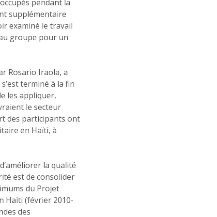
occupés pendant la
ent supplémentaire
oir examiné le travail
veau groupe pour un
r Rosario Iraola, a
’est terminé à la fin
e les appliquer,
raient le secteur
rt des participants ont
aire en Haïti, à
’améliorer la qualité
rité est de consolider
inimums du Projet
 Haïti (février 2010-
andes des