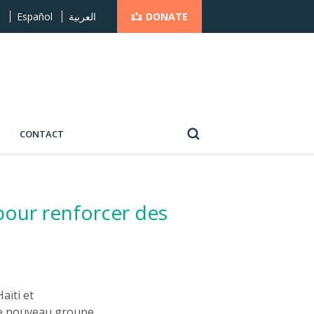
DONATE
s
Español
العربية
CONTACT
 pour renforcer des
aïti et
 Le nouveau groupe