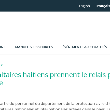
English
Françai
ONS
MANUEL & RESSOURCES
ÉVÉNEMENTS & ACTUALITÉS
itaires haitiens prennent le relais
e
partie du personnel du département de la protection civile d’H
itaires nationales et internationales actives dans le pays.