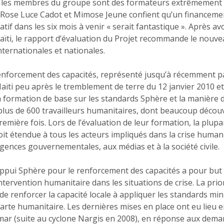
s les membres du groupe sont des formateurs extrêmement 
, Rose Luce Cadot et Mimose Jeune confient qu’un financem
tif dans les six mois à venir « serait fantastique ». Après av
aïti, le rapport d’évaluation du Projet recommande le nou
ternationales et nationales.
enforcement des capacités, représenté jusqu’à récemment pa
ïti peu après le tremblement de terre du 12 janvier 2010 et s
la formation de base sur les standards Sphère et la manière d
plus de 600 travailleurs humanitaires, dont beaucoup découv
emière fois. Lors de l’évaluation de leur formation, la plupa
t étendue à tous les acteurs impliqués dans la crise humanit
gences gouvernementales, aux médias et à la société civile.
appui Sphère pour le renforcement des capacités a pour but d
’intervention humanitaire dans les situations de crise. La prio
et de renforcer la capacité locale à appliquer les standards m
arte humanitaire. Les dernières mises en place ont eu lieu en
ar (suite au cyclone Nargis en 2008), en réponse aux dem