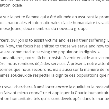
ation locale.
ra sur la petite flamme qui a été allumée en assurant la pro
es nationales et internationales d’aide humanitaire travailla
imose Jeune, deux membres du nouveau groupe.
ers, our job is to assist victims and lessen their suffering.
ce. Now, the focus has shifted to those we serve and how to 
we are committed to serving the population in dignity. »
umanitaires, notre tâche consiste à venir en aide aux victime
ère, nous rendions déjà des services. À présent, notre atten
sonnes que nous secourons, mais aussi sur la manière de res
mes soucieux de respecter la dignité des populations que n
ravail cherchera à améliorer encore la qualité et la redevabi
n faisant mieux connaître et appliquer la Charte humanitair
ntion humanitaire tels qu’ils sont développés dans le manue