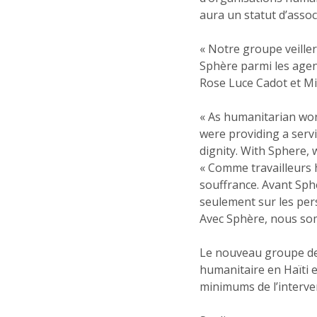
aura un statut d’associ
« Notre groupe veille
Sphère parmi les agenc
Rose Luce Cadot et M
« As humanitarian work
were providing a servi
dignity. With Sphere, 
« Comme travailleurs h
souffrance. Avant Sph
seulement sur les per
Avec Sphère, nous som
Le nouveau groupe de t
humanitaire en Haïti e
minimums de l’interve