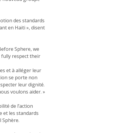
motion des standards
nt en Haïti », disent
 Before Sphere, we
fully respect their
s et à alléger leur
tion se porte non
pecter leur dignité.
ous voulons aider. »
lité de l’action
e et les standards
l Sphère.