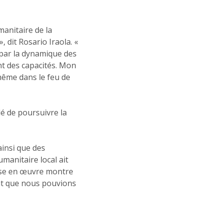
manitaire de la
 dit Rosario Iraola. «
 par la dynamique des
nt des capacités. Mon
 même dans le feu de
dé de poursuivre la
ainsi que des
manitaire local ait
ise en œuvre montre
ltat que nous pouvions