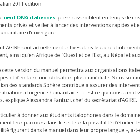
de
neuf ONG italiennes
qui se rassemblent en temps de cri
ents privés et veiller à lancer des interventions rapides et e
humanitaire d’envergure.
 AGIRE sont actuellement actives dans le cadre d’interven
t, ainsi qu’en Afrique de l’Ouest et de l’Est, au Népal et aux
cette version du manuel permettra aux organisations italie
cipes et d’en faire une utilisation plus immédiate. Nous som
on des standards Sphère contribue à assurer des interventi
 situations d’urgence humanitaire – c’est ce qui nous a motivé
 », explique Alessandra Fantuzi, chef du secrétariat d’AGIRE.
ticulier à donner aux étudiants italophones dans le domaine
ent leur parcours dans le secteur la possibilité d’étudier les
ilité figurant dans le manuel dans leur propre langue », a-t-e