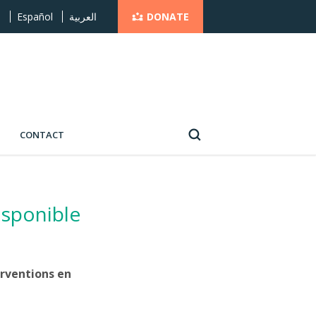
DONATE
s
Español
العربية
CONTACT
isponible
erventions en