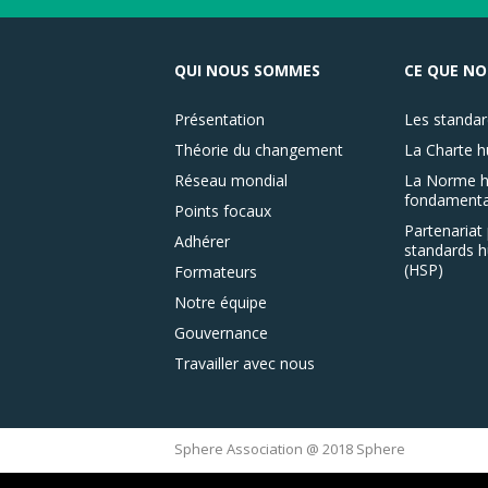
QUI NOUS SOMMES
CE QUE NO
Présentation
Les standar
Théorie du changement
La Charte h
Réseau mondial
La Norme h
fondamenta
Points focaux
Partenariat 
Adhérer
standards h
(HSP)
Formateurs
Notre équipe
Gouvernance
Travailler avec nous
Sphere Association @ 2018 Sphere