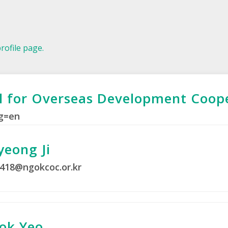
profile page.
 for Overseas Development Coop
ng=en
yeong Ji
418@ngokcoc.or.kr
ok Yeo