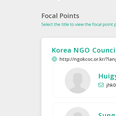
Focal Points
Select the title to view the focal point 
Korea NGO Council
http://ngokcoc.or.kr/?la
Huig
jhk0
Sung