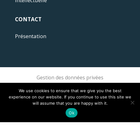
intellectuelle
CONTACT
Présentation
Gestion des données privées
Sphere Association @ 2018 Sphere
We use cookies to ensure that we give you the best
experience on our website. If you continue to use this site we
will assume that you are happy with it.
Ok
This site is registered on
wpml.org
as a development site. Switch to a production
site key to
remove this banner
.