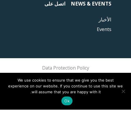
NEWS & EVENTS
اتصل على
الأخبار
Events
Data Protection Policy
Sphere Association @ 2018 Sphere
We use cookies to ensure that we give you the best
experience on our website. If you continue to use this site we
will assume that you are happy with it.
Ok
This site is registered on
wpml.org
as a development site. Switch to a production
.
site key to
remove this banner