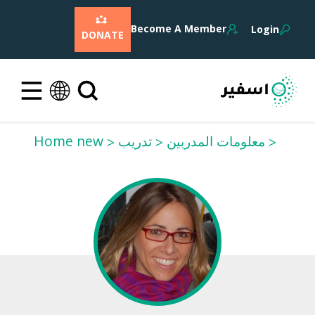
Become A Member
Login
DONATE
معلومات المدربين
تدريب
Home new