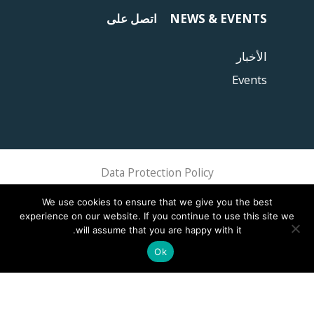
NEWS & EVENTS
اتصل على
الأخبار
Events
Data Protection Policy
Sphere Association @ 2018 Sphere
We use cookies to ensure that we give you the best
experience on our website. If you continue to use this site we
will assume that you are happy with it.
Ok
This site is registered on
wpml.org
as a development site. Switch to a production
.
site key to
remove this banner