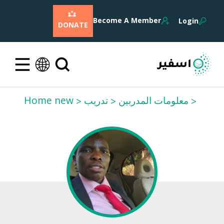
Become A Member
Login
DONATE
معلومات المدربين
تدريب
Home new