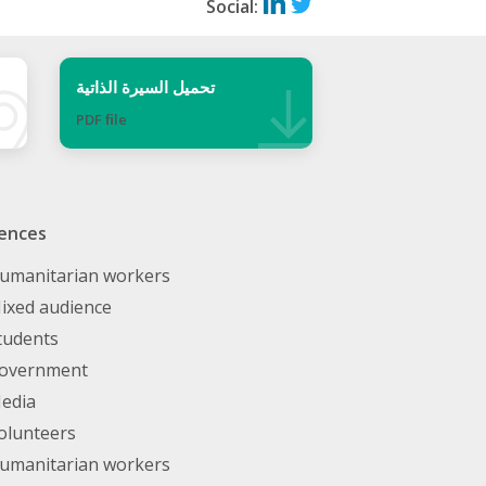
Social:
تحميل السيرة الذاتية
PDF ﬁle
ences
umanitarian workers
ixed audience
tudents
overnment
edia
olunteers
umanitarian workers