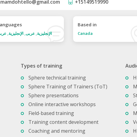
mamdohtello@gmail.com
+15149519990
anguages
Based in
Canada
الإنجليزية, عربى, الإنجليزية, عرب
Types of training
Audi
Sphere technical training
H
Sphere Training of Trainers (ToT)
M
Sphere presentations
S
Online interactive workshops
G
Field-based training
M
Training content development
V
Coaching and mentoring
H