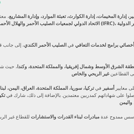
o
ر، إدارة المخيمات، إدارة الكوارث، تعبئة الموارد، وإدارة المشاريع
، مع
خصائي برامج لخدمات التعافي
في
الصليب الأحمر الكندي
، إلى جانب ق
طقة الشرق الأوسط وشمال إفريقيا، والمملكة المتحدة، وكندا
، حيث شغ
إلى القطاعين
غير الربحي والخاص
ى معايير
أسفير
في
تركيا، سوريا، المملكة المتحدة، العراق، اليمن، لبنا
لوا على شهاداتهم كمدربين معتمدين. بالإضافة إلى ذلك، شارك في
تكي
واليمن
سس ممدوح عدة
مبادرات لبناء القدرات والاستشارات
للقطاع غير الرب