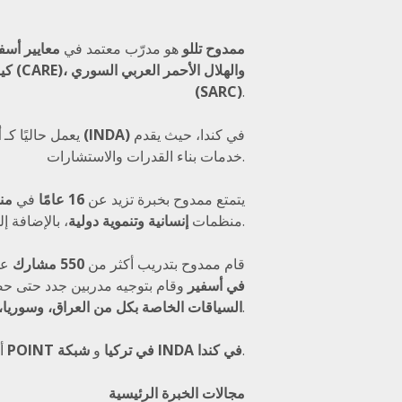
ممدوح تللو
هو مدرّب معتمد في
معايير أسفي
(SARC)
.
في كندا، حيث يقدم
لشبكة المستشارين الدوليين للتنمية (INDA)
يعمل حاليًا كـ
أ
خدمات بناء القدرات والاستشارات.
يتمتع ممدوح بخبرة تزيد عن
16 عامًا
في
من
.
منظمات
إنسانية وتنموية دولية
، بالإضافة 
قام ممدوح بتدريب أكثر من
550 مشارك
عل
مدربين (ToT) في أسفير
وقام بتوجيه مدربين جدد حتى حص
.
السياقات الخاصة بكل من العراق، وسوريا، 
.
شبكة INDA في كندا
منظمة POINT في تركيا
و
أ
مجالات الخبرة الرئيسية