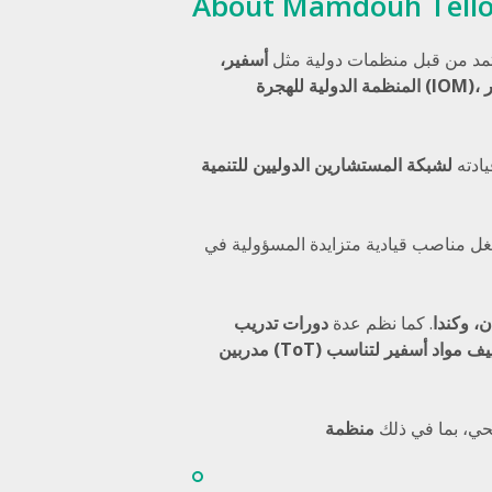
About Mamdouh Tell
تمد من قبل منظمات دولية مثل
أسفير،
المنظمة الدولية للهجرة (IOM)، الاتحاد الدولي لجمعيات الصليب الأحمر والهلال الأحمر (IFRC)، كير الدولية (CARE)، والهلال الأحمر العربي السوري
يادته
ل مناصب قيادية متزايدة المسؤولية في
ن، وكندا
. كما نظم عدة
دورات تدريب
يف مواد أسفير لتناسب
حي، بما في ذلك