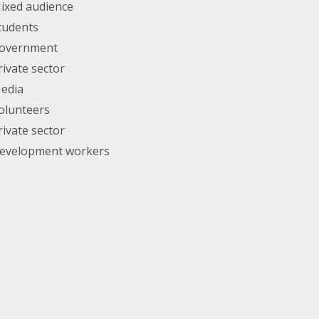
ixed audience
tudents
overnment
rivate sector
edia
olunteers
rivate sector
evelopment workers