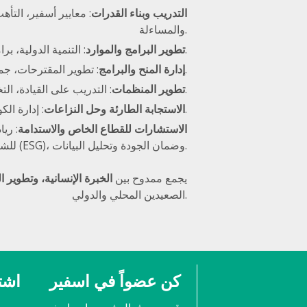
التدريب وبناء القدرات
: معايير أسفير، التأه
والمساءلة.
: التنمية الدولية، برامج التعافي، تنسيق المجتمع المدني وإشراكه.
تطوير البرامج والموارد
: تطوير المقترحات، جمع التبرعات، الامتثال لمتطلبات المانحين.
إدارة المنح والبرامج
: التدريب على القيادة، التخطيط الاستراتيجي، والتوجيه المهني.
تطوير المنظمات
: إدارة الكوارث والمخيمات، تحليل النزاعات، والتنسيق الإنساني.
الاستجابة الطارئة وحل النزاعات
الاستشارات للقطاع الخاص والاستدامة
: ري
للشركات متعددة الجنسيات (ESG)، وضمان الجودة وتحليل البيانات.
يجمع ممدوح بين
الخبرة الإنسانية، وتطوير 
الصعيدين المحلي والدولي.
كن عضواً في اسفير
اشت