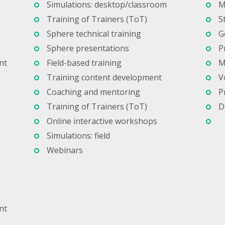
Simulations: desktop/classroom
M
Training of Trainers (ToT)
S
Sphere technical training
G
Sphere presentations
P
nt
Field-based training
M
Training content development
V
Coaching and mentoring
P
Training of Trainers (ToT)
D
Online interactive workshops
Simulations: field
Webinars
nt