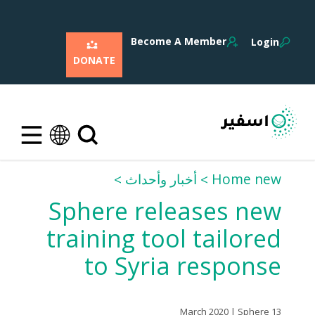
Become A Member
Login
DONATE
Home new
أخبار وأحداث
Sphere releases new
training tool tailored
to Syria response
13 March 2020 | Sphere