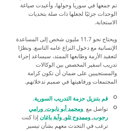
تم جمعها في سوريا وحولها، وأعيدت صياغة
الوحدات جزئيًا لجعلها ذات صلة بتحديات
الاستجابة.
ويحتاج نحو 11.7 مليون شخص إلى المساعدة
الإنسانية مع دخول النزاع عامه التاسع. ونظرًا
لتعقيد الأزمة وطابعها الممتد، سيساعد إجراء
تدريب اسفير المخصص بين الوكالات
والمستجيبين على ضمان أن تكون كرامة
المجتمعات ورفاهيتها في صميم تدخلاتهم.
قم بتنزيل حزمة التدريب السورية.
تواصل مع
ومحمد أبو نابوت
،
ورامي
رجوب
،
وممدوح تلو
،
وآية ياغان
إذا كنت
ترغب في التحدث معهم بشأن تيسير