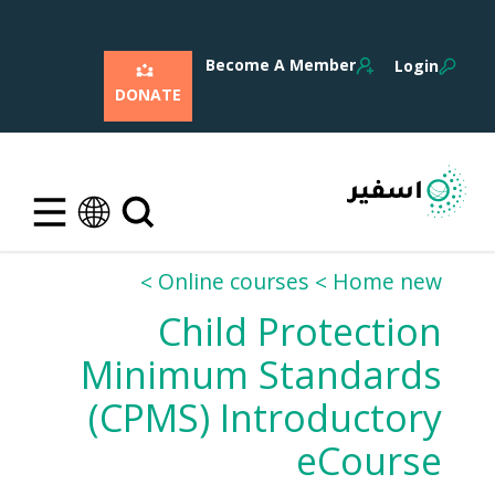
Become A Member
Login
DONATE
Online courses
Home new
Child Protection
Minimum Standards
(CPMS) Introductory
eCourse