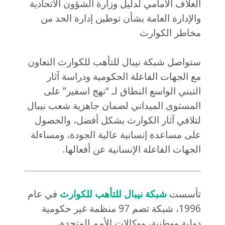
الغلاف الأمامي لدليل وزارة الشؤون الاتحادية
والإدارة العامة بشأن توطين إدارة الحد من
مخاطر الكوارث
ستواصل شبكة نيبال للتأهب للكوارث التعاون
مع الجهات الفاعلة الحكومية ودراسة آثار
التبني الواسع النطاق لـ “نهج اسفير” على
المستوى الميداني لضمان جاهزية شعب نيبال
لتلافي آثار الكوارث بشكل أفضل، والحصول
على مساعدة إنسانية عالية الجودة، ومساءلة
الجهات الفاعلة الإنسانية عن أفعالها.
تأسست
شبكة نيبال للتأهب للكوارث
في عام
1996، شبكة تضم 97 منظمة غير حكومية
دولية ووطنية، ووكالات الأمم المتحدة،