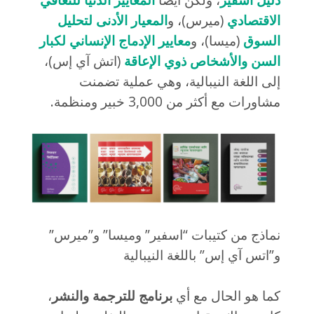
الاقتصادي
(ميرس)، و
المعيار الأدنى لتحليل
السوق
(ميسا)، و
معايير الإدماج الإنساني لكبار
السن والأشخاص ذوي الإعاقة
(اتش آي إس)،
إلى اللغة النيبالية، وهي عملية تضمنت
مشاورات مع أكثر من 3,000 خبير ومنظمة.
نماذج من كتيبات “اسفير” وميسا” و”ميرس”
و”اتس آي إس” باللغة النيبالية
كما هو الحال مع أي
برنامج للترجمة والنشر
،