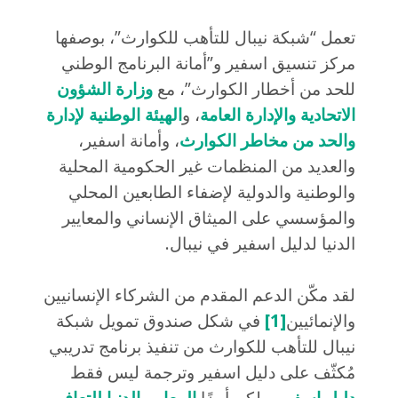
تعمل “شبكة نيبال للتأهب للكوارث”، بوصفها
مركز تنسيق اسفير و”أمانة البرنامج الوطني
للحد من أخطار الكوارث”، مع
وزارة الشؤون
الاتحادية والإدارة العامة
، و
الهيئة الوطنية لإدارة
والحد من مخاطر الكوارث
، وأمانة اسفير،
والعديد من المنظمات غير الحكومية المحلية
والوطنية والدولية لإضفاء الطابعين المحلي
والمؤسسي على الميثاق الإنساني والمعايير
الدنيا لدليل اسفير في نيبال.
لقد مكّن الدعم المقدم من الشركاء الإنسانيين
والإنمائيين
[1]
في شكل صندوق تمويل شبكة
نيبال للتأهب للكوارث من تنفيذ برنامج تدريبي
مُكثّف على دليل اسفير وترجمة ليس فقط
دليل اسفير
، ولكن أيضًا
المعايير الدنيا للتعافي