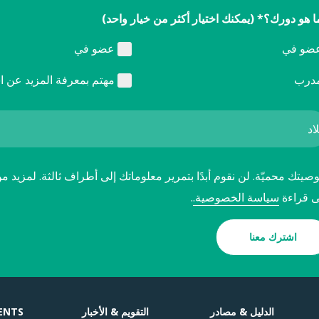
ا هو دورك؟* (يمكنك اختيار أكثر من خيار واحد)
ضو في
عضو في
درب
مهتم بمعرفة المزيد عن ا
يتك محميّة. لن نقوم أبدًا بتمرير معلوماتك إلى أطراف ثالثة. لمزيد م
ى قراءة
سياسة الخصوصية.
.
اشترك معنا
الدليل & مصادر
التقويم & الأخبار
ENTS