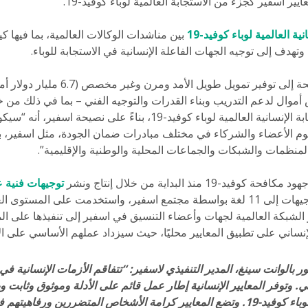
ير اسفير كجزء من الاستجابة العالمية لوباء كوفيد-19.
ة العالمية لوباء كوفيد-19
بين مناشدات الوكالات العالمية، بما فيها كي
تهدف إلى توجيه الجهات الفاعلة الإنسانية في الاستجابة للوباء.
وتدعو الخطة الجهات المانحة إلى توفير تمويل طو
أموال لدعم التدريب وبناء القدرات والتوجيه الفني – بما في ذلك من خ
لاسفير. وتبين خطة الاستجابة الإنسانية العالمية لوباء كوفيد-19، بناءً
وم الأعضاء والشركاء في مختلف مبادرات ضمان الجودة، مثل اسفير، ب
لمنظمات والشبكات والجماعات المحلية والوطنية والإقليمية”.
 منذ البداية من خلال إنتاج ونشر
توجيهات فنية ع
. وقد ترجمت التوجيهات إلى 11 لغة بواسطة مجتمع اسفير، واستخدمت على ال
و الشبكة العالمية لجهات وأعضاء التنسيق في اسفير إلى تنفيذها على 
ساني على تطبيق المعايير محليًا، حيث سيزداد عملهم الأساسي على الأ
ر بالوانت سينغ، المدير التنفيذي لاسفير: “تتفاقم الأزمات الإنسانية في
لي. وتوفر المعايير الإنسانية إطار عمل قائم على الأدلة وموثوق وثابت و
 الأشخاص المتضررين ورفاهيتهم في صميم أي استجابة”.