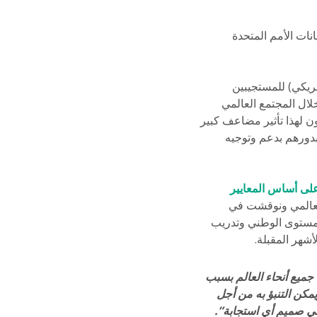
انات الأمم المتحدة
يل الأمد ومرن وغير مخصص (6.7 مليار دولار أمريكي) للمستجيبين
لال المجتمع العالمي
 على نصيحة اسفير، أنه “سيكون لهذا تأثير مضاعف كبير
دورهم بدعم وتوجيه
لى أساس المعايير
مستوى العالمي ونوقشت في
المستوى الوطني وتدريب
شهر المقبلة.
 جميع أنحاء العالم بسبب
يمكن التنبؤ به من أجل