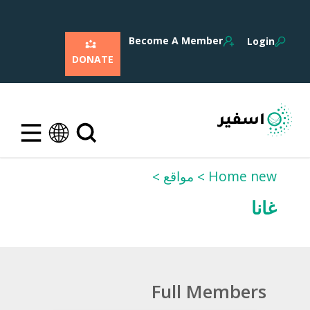
Become A Member
Login
DONATE
Home new
مواقع
غانا
Full Members