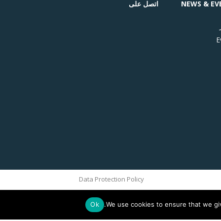
NEWS & EV
اتصل على
E
Data Protection Policy
Ok
We use cookies to ensure that we giv