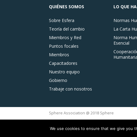
QUIÉNES SOMOS
LO QUE H
Sobre Esfera
Normas Hum
Teoría del cambio
La Carta Hu
Miembros y Red
Norma Huma
Esencial
Puntos focales
Cooperació
Miembros
Humanitaria
Capacitadores
Nuestro equipo
Gobierno
Trabaje con nosotros
Sphere Association @ 2018 Sphere
We use cookies to ensure that we give you th