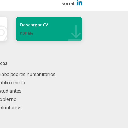
Social:
Descargar CV
PDF ﬁle
icos
rabajadores humanitarios
úblico mixto
studiantes
obierno
oluntarios