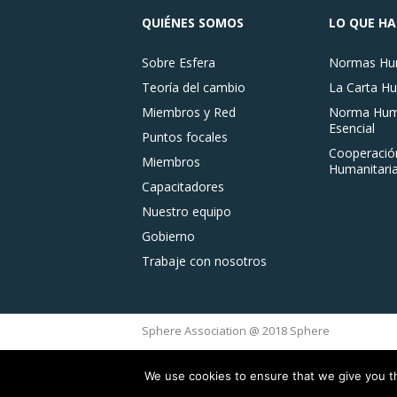
QUIÉNES SOMOS
LO QUE H
Sobre Esfera
Normas Hum
Teoría del cambio
La Carta Hu
Miembros y Red
Norma Huma
Esencial
Puntos focales
Cooperació
Miembros
Humanitaria
Capacitadores
Nuestro equipo
Gobierno
Trabaje con nosotros
Sphere Association @ 2018 Sphere
We use cookies to ensure that we give you th