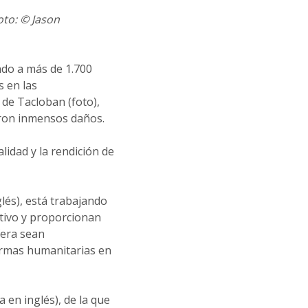
to: © Jason
ndo a más de 1.700
s en las
 de Tacloban (foto),
eron inmensos daños.
lidad y la rendición de
lés), está trabajando
tivo y proporcionan
fera sean
ormas humanitarias en
a en inglés), de la que