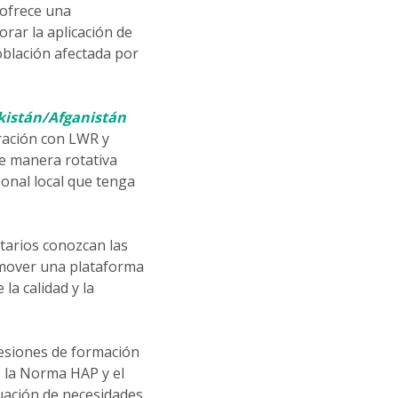
 ofrece una
rar la aplicación de
oblación afectada por
akistán/Afganistán
ración con LWR y
e manera rotativa
sonal local que tenga
tarios conozcan las
omover una plataforma
 la calidad y la
esiones de formación
 la Norma HAP y el
luación de necesidades,