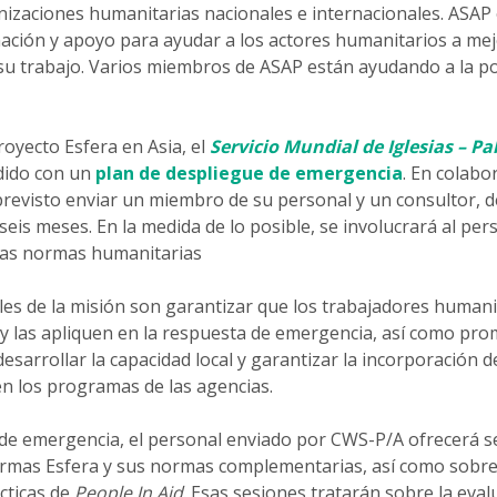
izaciones humanitarias nacionales e internacionales. ASAP
ación y apoyo para ayudar a los actores humanitarios a mejo
su trabajo. Varios miembros de ASAP están ayudando a la p
Proyecto Esfera en Asia, el
Servicio Mundial de Iglesias – P
dido con un
plan de despliegue de emergencia
. En colabo
revisto enviar un miembro de su personal y un consultor, d
eis meses. En la medida de lo posible, se involucrará al per
las normas humanitarias
ales de la misión son garantizar que los trabajadores humani
y las apliquen en la respuesta de emergencia, así como pr
desarrollar la capacidad local y garantizar la incorporación de
en los programas de las agencias.
de emergencia, el personal enviado por CWS-P/A ofrecerá s
ormas Esfera y sus normas complementarias, así como sobre
cticas de
People In Aid
. Esas sesiones tratarán sobre la eva