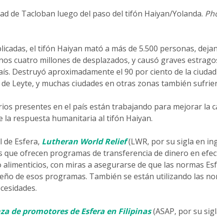
dad de Tacloban luego del paso del tifón Haiyan/Yolanda.
Pho
blicadas, el tifón Haiyan mató a más de 5.500 personas, deja
nos cuatro millones de desplazados, y causó graves estrago
aís. Destruyó aproximadamente el 90 por ciento de la ciudad
al de Leyte, y muchas ciudades en otras zonas también sufri
os presentes en el país están trabajando para mejorar la ca
 la respuesta humanitaria al tifón Haiyan.
l de Esfera,
Lutheran World Relief
(LWR, por su sigla en ing
s que ofrecen programas de transferencia de dinero en efec
o alimenticios, con miras a asegurarse de que las normas Es
seño de esos programas. También se están utilizando las n
ecesidades.
za de promotores de Esfera en Filipinas
(ASAP, por su sigl