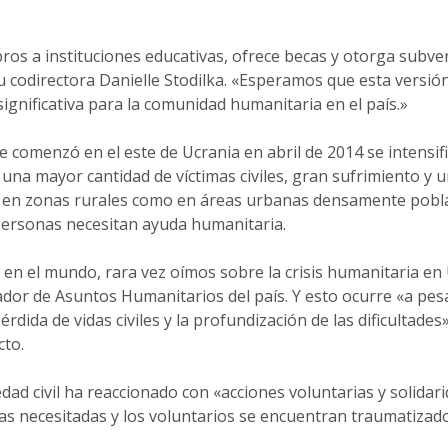
bros a instituciones educativas, ofrece becas y otorga subv
su codirectora Danielle Stodilka. «Esperamos que esta versió
ignificativa para la comunidad humanitaria en el país.»
e comenzó en el este de Ucrania en abril de 2014 se intensifi
 una mayor cantidad de víctimas civiles, gran sufrimiento y 
 en zonas rurales como en áreas urbanas densamente pobl
personas necesitan ayuda humanitaria.
 en el mundo, rara vez oímos sobre la crisis humanitaria en
or de Asuntos Humanitarios del país. Y esto ocurre «a pesar
érdida de vidas civiles y la profundización de las dificultade
cto.
dad civil ha reaccionado con «acciones voluntarias y solidarid
s necesitadas y los voluntarios se encuentran traumatizado