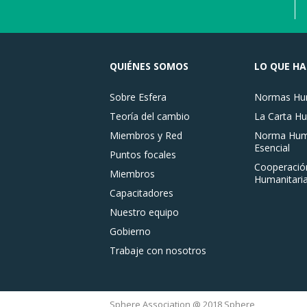
QUIÉNES SOMOS
LO QUE H
Sobre Esfera
Normas Hum
Teoría del cambio
La Carta Hu
Miembros y Red
Norma Huma
Esencial
Puntos focales
Cooperació
Miembros
Humanitaria
Capacitadores
Nuestro equipo
Gobierno
Trabaje con nosotros
Sphere Association @ 2018 Sphere