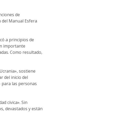
enciones de
n del Manual Esfera
có a principios de
un importante
adas. Como resultado,
 Ucrania», sostiene
 del inicio del
s» para las personas
ad cívica». Sin
s, devastados y están