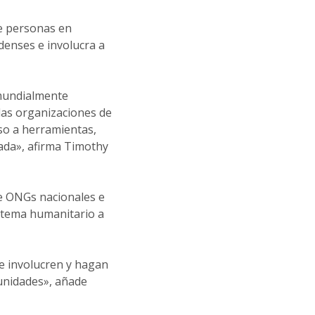
de personas en
denses e involucra a
 mundialmente
las organizaciones de
o a herramientas,
uada», afirma Timothy
de ONGs nacionales e
istema humanitario a
e involucren y hagan
munidades», añade