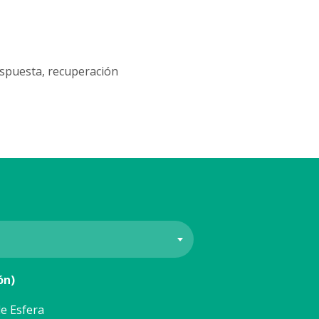
espuesta, recuperación
ón)
e Esfera