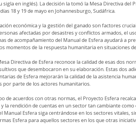
sigla en inglés). La decisión la tomó la Mesa Directiva del 
 días 18 y 19 de mayo en Johannesburgo, Sudáfrica.
ación económica y la gestión del ganado son factores crucial
personas afectadas por desastres y conflictos armados, el u
s de acompañamiento del Manual de Esfera ayudará a prese
ros momentos de la respuesta humanitaria en situaciones d
Mesa Directiva de Esfera reconoce la calidad de esas dos nor
ultivos que desembocaron en su elaboración. Estas dos adic
arias de Esfera mejorarán la calidad de la asistencia huma
s por parte de los actores humanitarios.
ipo de acuerdos con otras normas, el Proyecto Esfera recalca 
d y la rendición de cuentas en un sector tan cambiante como 
l Manual Esfera siga centrándose en los sectores vitales, si
mas Esfera para aquellos sectores en los que otras iniciati