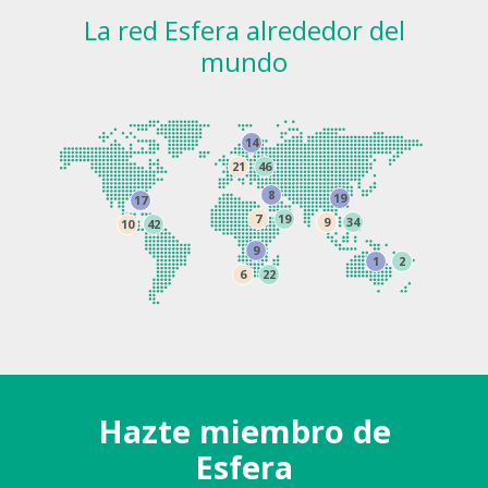
La red Esfera alrededor del
mundo
14
21
46
8
19
17
7
19
9
34
10
42
9
1
2
6
22
Hazte miembro de
Esfera