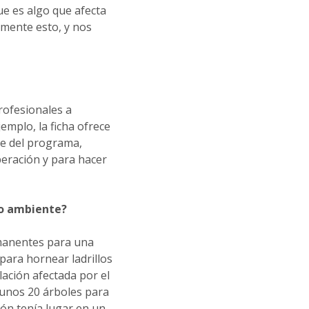
e es algo que afecta
amente esto, y nos
rofesionales a
emplo, la ficha ofrece
se del programa,
peración y para hacer
io ambiente?
rmanentes para una
para hornear ladrillos
lación afectada por el
 unos 20 árboles para
ión tenía lugar en un