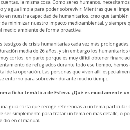
e cuentas, la misma cosa. Como seres humanos, necesitamos
o y agua limpia para poder sobrevivir. Mientras que el imper
rio en nuestra capacidad de humanitarios, creo que también
r de minimizar nuestro impacto medioambiental, y siempre q
el medio ambiente de forma proactiva.
os testigos de crisis humanitarias cada vez más prolongada
duración media de 26 años, y sin embargo los humanitarios 
 muy cortos, en parte porque es muy difícil obtener financiaci
entamiento de refugiados durante todo ese tiempo, hemos 
l de la operación. Las personas que viven allí, especialmen
ese entorno para sobrevivir durante mucho tiempo.
imera ficha temática de Esfera. ¿Qué es exactamente un
 una guía corta que recoge referencias a un tema particular 
de ser simplemente para tratar un tema en más detalle, o 
le dio en el manual.