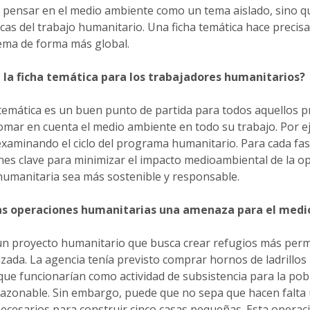
pensar en el medio ambiente como un tema aislado, sino qu
icas del trabajo humanitario. Una ficha temática hace precis
ema de forma más global.
 la ficha temática para los trabajadores humanitarios?
 temática es un buen punto de partida para todos aquellos p
omar en cuenta el medio ambiente en todo su trabajo. Por ej
examinando el ciclo del programa humanitario. Para cada fa
nes clave para minimizar el impacto medioambiental de la o
umanitaria sea más sostenible y responsable.
as operaciones humanitarias una amenaza para el med
 un proyecto humanitario que busca crear refugios más pe
ada. La agencia tenía previsto comprar hornos de ladrillos 
que funcionarían como actividad de subsistencia para la pob
razonable. Sin embargo, puede que no sepa que hacen falta
 necesarios para construir cinco casas pequeñas. Esta operac