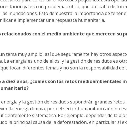
orestación ya era un problema crítico, que afectaba de form
las inundaciones. Esto demuestra la importancia de tener e
nificar e implementar una respuesta humanitaria.
s relacionados con el medio ambiente que merecen su pr
 un tema muy amplio, así que seguramente hay otros aspect
e. La energía es uno de ellos, y la gestión de residuos es ot
rque tocan diferentes temas y no son la responsabilidad de 
o a diez años, ¿cuáles son los retos medioambientales 
 humanitario?
a energía y la gestión de residuos supondrán grandes retos. 
even la energía limpia, pero el sector humanitario aún no e
ficientemente sistemática. Por ejemplo, depender de la bi
o la principal causa de la deforestación, en particular si e