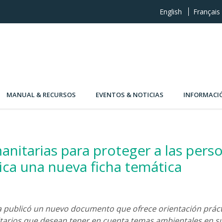
English
Français
MANUAL & RECURSOS
EVENTOS & NOTICIAS
INFORMACI
nitarias para proteger a las pers
ica una nueva ficha temática
 publicó un nuevo documento que ofrece orientación práct
tarios que desean tener en cuenta temas ambientales en 