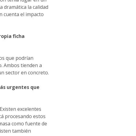
a dramática la calidad
n cuenta el impacto
opia ficha
os que podrían
ro. Ambos tienden a
un sector en concreto.
más urgentes que
Existen excelentes
stá procesando estos
omasa como fuente de
xisten también