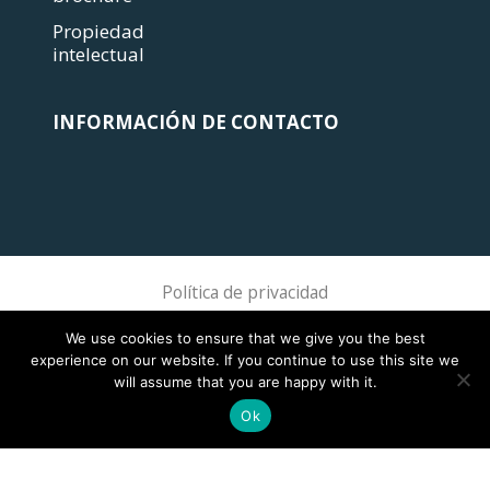
Propiedad
intelectual
INFORMACIÓN DE CONTACTO
Política de privacidad
Sphere Association @ 2018 Sphere
We use cookies to ensure that we give you the best
experience on our website. If you continue to use this site we
will assume that you are happy with it.
Ok
This site is registered on
wpml.org
as a development site. Switch to a production