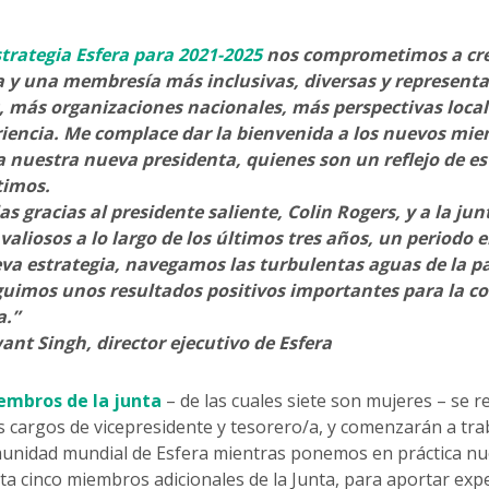
trategia Esfera para 2021-2025
nos comprometimos a cre
a y una membresía más inclusivas, diversas y represent
, más organizaciones nacionales, más perspectivas loca
riencia. Me complace dar la bienvenida a los nuevos mi
a nuestra nueva presidenta, quienes son un reflejo de 
imos.
s gracias al presidente saliente, Colin Rogers, y a la ju
valiosos a lo largo de los últimos tres años, un periodo
va estrategia, navegamos las turbulentas aguas de la 
guimos unos resultados positivos importantes para la 
a.”
ant Singh, director ejecutivo de Esfera
embros de la junta
– de las cuales siete son mujeres – se r
s cargos de vicepresidente y tesorero/a, y comenzarán a tra
munidad mundial de Esfera mientras ponemos en práctica nue
a cinco miembros adicionales de la Junta, para aportar expe