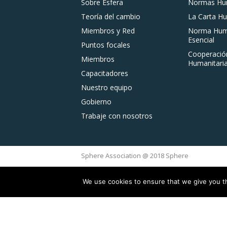
Sobre Esfera
Normas Hum
Teoría del cambio
La Carta Hu
Miembros y Red
Norma Huma
Esencial
Puntos focales
Cooperació
Miembros
Humanitaria
Capacitadores
Nuestro equipo
Gobierno
Trabaje con nosotros
Sphere Association @ 2018 Sphere
We use cookies to ensure that we give you th
This site is reg