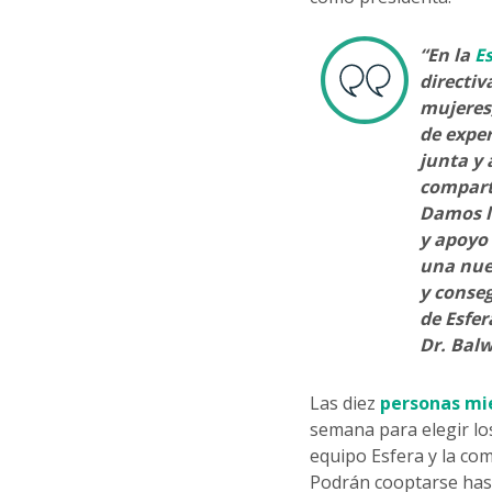
“En la
Es
directiv
mujeres
de expe
junta y 
compart
Damos la
y apoyo 
una nue
y conse
de Esfer
Dr. Balw
Las diez
personas mi
semana para elegir lo
equipo Esfera y la co
Podrán cooptarse hast