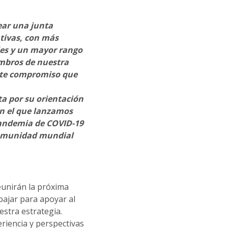
ar una junta
ativas, con más
les y un mayor rango
embros de nuestra
este compromiso que
nta por su orientación
 en el que lanzamos
pandemia de COVID-19
comunidad mundial
eunirán la próxima
bajar para apoyar al
stra estrategia.
riencia y perspectivas