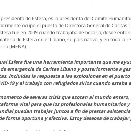
 presidenta de Esfera, es la presidenta del Comité Humanitar
eriormente ocupó el puesto de Directora General de Caritas L
Esfera fue en 2009 cuando trabajaba de becaria; desde enton
eria de Esfera en el Líbano, su país nativo, y en toda la r
frica (MENA).
ual Esfera fue una herramienta importante que me ayudó
de emergencia de Caritas Líbano y posteriormente a ges
as, incluidas la respuesta a las explosiones en el puerto e
VID-19 y al trabajo con refugiados sirios cuando estaba 
momento de severas crisis que azotan al mundo entero, 
taforma vital para que los profesionales humanitarios y
ndial puedan trabajar juntos a fin de prestar asistenci
de forma oportuna y efectiva. Estoy deseosa de trabaja