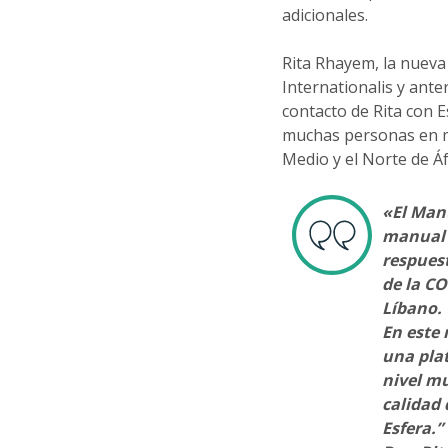
adicionales.
Rita Rhayem, la nueva
Internationalis y ant
contacto de Rita con 
muchas personas en mat
Medio y el Norte de Á
«El Man
manual 
respuest
de la CO
Líbano.
En este 
una pla
nivel mu
calidad 
Esfera.”