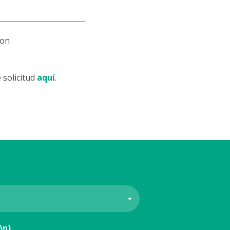
con
 solicitud
aquí
.
ón)