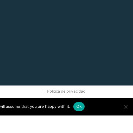
Política de privacidad
ill assume that you are happy with it.
Ok
ove this banner
.