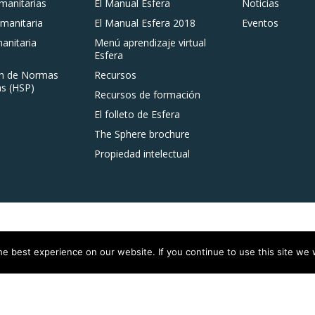
anitarias
El Manual Esfera
Noticias
manitaria
El Manual Esfera 2018
Eventos
nitaria
Menú aprendizaje virtual
Esfera
n de Normas
Recursos
s (HSP)
Recursos de formación
El folleto de Esfera
The Sphere brochure
Propiedad intelectual
e best experience on our website. If you continue to use this site we w
istered on
wpml.org
as a development site. Switch to a production site key to
rem