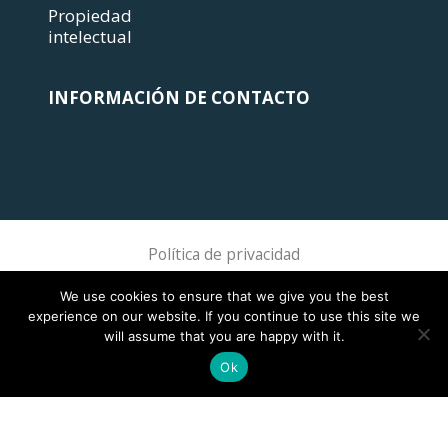
Propiedad
intelectual
INFORMACIÓN DE CONTACTO
Política de privacidad
Sphere Association @ 2018 Sphere
We use cookies to ensure that we give you the best
experience on our website. If you continue to use this site we
will assume that you are happy with it.
Ok
This site is registered on
wpml.org
as a development site. Switch to a production
site key to
remove this banner
.