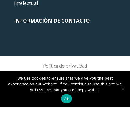
intelectual
INFORMACIÓN DE CONTACTO
Política de privacidad
Sphere Association @ 2018 Sphere
We use cookies to ensure that we give you the best
experience on our website. If you continue to use this site we
will assume that you are happy with it.
Ok
This site is registered on
wpml.org
as a development site. Switch to a production
site key to
remove this banner
.