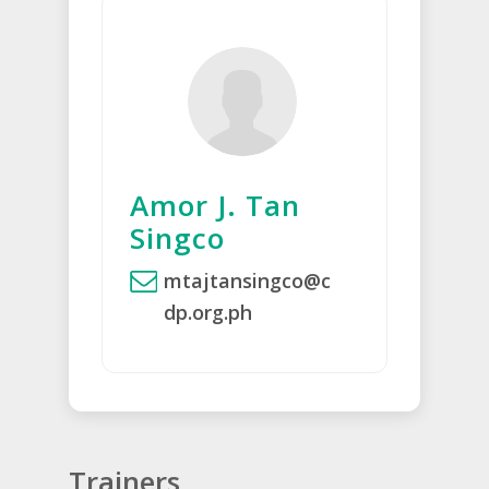
Amor J. Tan
Singco
mtajtansingco@c
dp.org.ph
Trainers