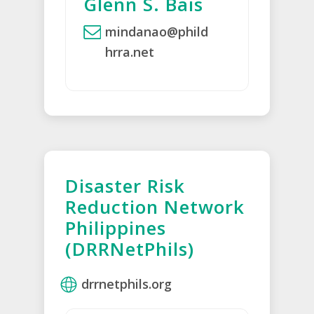
Glenn S. Bais
mindanao@phild
hrra.net
Disaster Risk
Reduction Network
Philippines
(DRRNetPhils)
drrnetphils.org