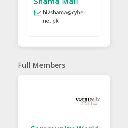
Shama Mall
hi2shama@cyber.
net.pk
Full Members