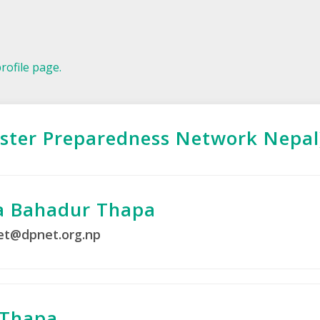
profile page.
ster Preparedness Network Nepal
a Bahadur Thapa
et@dpnet.org.np
 Thapa