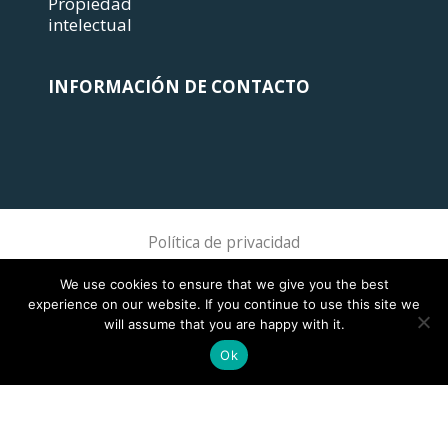
Propiedad
intelectual
INFORMACIÓN DE CONTACTO
Política de privacidad
Sphere Association @ 2018 Sphere
We use cookies to ensure that we give you the best
experience on our website. If you continue to use this site we
will assume that you are happy with it.
Ok
This site is registered on
wpml.org
as a development site. Switch to a production
site key to
remove this banner
.