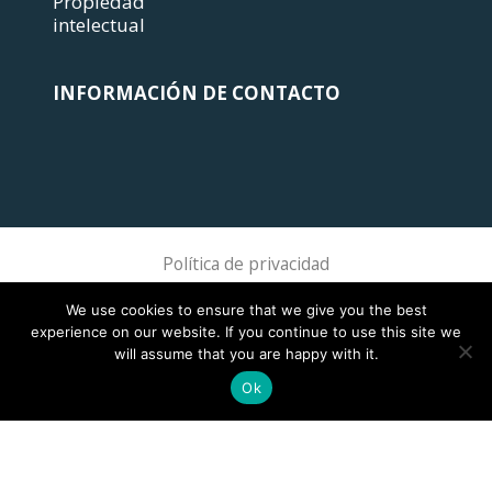
Propiedad
intelectual
INFORMACIÓN DE CONTACTO
Política de privacidad
Sphere Association @ 2018 Sphere
We use cookies to ensure that we give you the best
experience on our website. If you continue to use this site we
will assume that you are happy with it.
Ok
This site is registered on
wpml.org
as a development site. Switch to a production
site key to
remove this banner
.