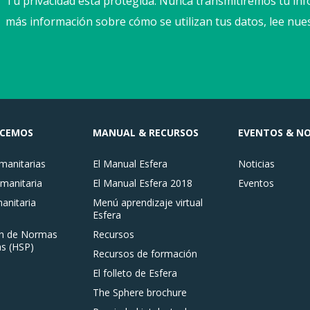
Tu privacidad está protegida. Nunca transmitiremos tu inf
más información sobre cómo se utilizan tus datos, lee nue
ACEMOS
MANUAL & RECURSOS
EVENTOS & NO
anitarias
El Manual Esfera
Noticias
manitaria
El Manual Esfera 2018
Eventos
nitaria
Menú aprendizaje virtual
Esfera
n de Normas
Recursos
s (HSP)
Recursos de formación
El folleto de Esfera
The Sphere brochure