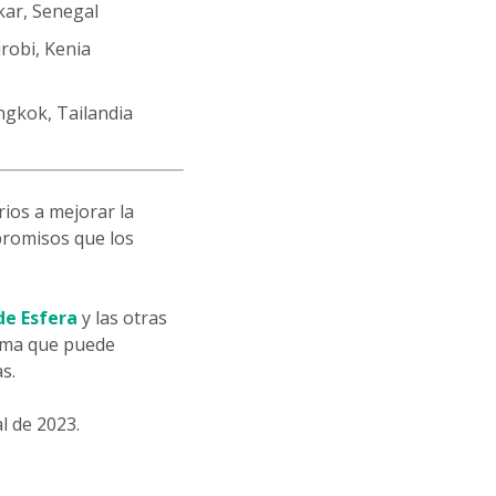
ar, Senegal
robi, Kenia
gkok, Tailandia
ios a mejorar la
promisos que los
e Esfera
y las otras
rma que puede
s.
l de 2023.