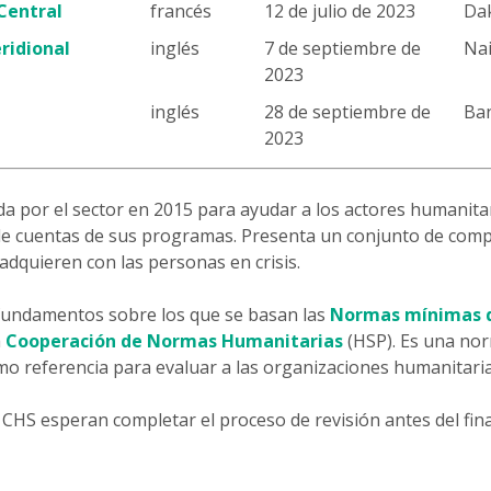
 Central
francés
12 de julio de 2023
Dak
ridional
inglés
7 de septiembre de
Nai
2023
inglés
28 de septiembre de
Ban
2023
da por el sector en 2015 para ayudar a los actores humanitar
n de cuentas de sus programas. Presenta un conjunto de com
adquieren con las personas en crisis.
 fundamentos sobre los que se basan las
Normas mínimas d
a
Cooperación de Normas Humanitarias
(HSP). Es una no
o referencia para evaluar a las organizaciones humanitaria
 CHS esperan completar el proceso de revisión antes del fina