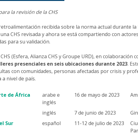
ara la revisión de la CHS
 retroalimentación recibida sobre la norma actual durante la
 una CHS revisada y ahora se está compartiendo con actore
as para su validación.
a CHS (Esfera, Alianza CHS y Groupe URD), en colaboración c
lleres presenciales en seis ubicaciones durante 2023
. Es
ultas con comunidades, personas afectadas por crisis y profe
 a nivel de país.
te de África
arabe e
16 de mayo de 2023
Am
inglés
inglés
7 de junio de 2023
Gin
el Sur
español
11-12 de julio de 2023
Ci
Pa