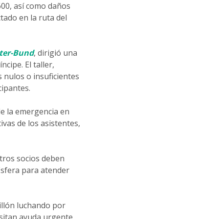
600, así como daños
tado en la ruta del
iter-Bund
, dirigió una
ipe. El taller,
 nulos o insuficientes
cipantes.
de la emergencia en
vas de los asistentes,
tros socios deben
sfera para atender
illón luchando por
esitan ayuda urgente