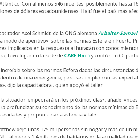
l Atlántico. Con al menos 546 muertes, posiblemente hasta 1
ones de dólares estadounidenses, Haití fue el país más afec
capacitador Axel Schmidt, de la ONG alemana
Arbeiter-Samar
 modo de aperitivo», sobre las normas Esfera en Puerto Prínc
res implicados en la respuesta al huracán con conocimientos
ra, tuvo lugar en la sede de
CARE Haití
y contó con 60 parti
 increíble sobre las normas Esfera dadas las circunstancias 
 dentro de una emergencia; pero se cumplió con las expectati
», dijo la capacitadora , quien apoyó el taller.
a situación empeorará en los próximos días», añade, «nues
ra profundizar su conocimiento de las normas mínimas de E
esidades y proporcionar asistencia vital.»
Matthew dejó unas 175 mil personas sin hogar y más de un m
ONU, al menos 1,4 millones de haitianos en la actualidad nec