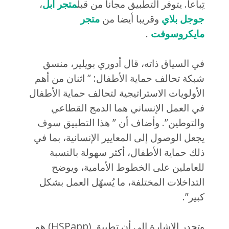
تِباعاً. يتوفر التطبيق مجاناً من قبل
متجر أبل
،
جوجل بلاي
وقريبا أيضا من
متجر
مايكروسوفت
.
في السياق ذاته، قال أدوري بويلير، منسق
شبكة تحالف حماية الأطفال: ” اثنان من أهم
الأولويات الاستراتيجية لتحالف حماية الأطفال
في العمل الإنساني هما الدمج القطاعي
والتوطين”. وأضاف أن ” هذا التطبيق سوف
يجعل الوصول إلى المعايير الإنسانية، بما في
ذلك حماية الأطفال، أكثر سهولة بالنسبة
للعاملين على الخطوط الأمامية، ويوضح
التداخلات المختلفة، ما يُسهّل العمل بشكل
كبير”.
وتجدر الإشارة إلى أن تطبيق (HSPapp) هو