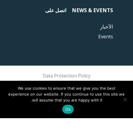
NEWS & EVENTS
اتصل على
الأخبار
Events
Data Protection Policy
Sphere Association @ 2018 Sphere
We use cookies to ensure that we give you the best
experience on our website. If you continue to use this site we
will assume that you are happy with it.
Ok
This site is registered on
wpml.org
as a development site. Switch to a production
.
site key to
remove this banner